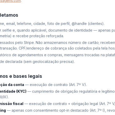
ssagens.com
.
oletamos
me, email, telefone, cidade, foto de perfil, @handle (clientes).
)
: selfie e, quando aplicável, documento de identidade —
apenas pa
ometria) e recebe proteção reforçada.
cessados pelo Stripe. Não armazenamos número de cartão; recebe
e transação. CPF/endereço de cobrança são coletados pela tela hos
 histórico de agendamentos e compras, mensagens trocadas na plata
ade declarada (sem geolocalização precisa).
mos e bases legais
ação da conta
— execução de contrato (Art. 7º V).
dentidade (KYC)
— cumprimento de obrigação regulatória e legítimo
I/IX).
issão fiscal
— execução de contrato + obrigação legal (Art. 7º V/I
ing
— apenas com consentimento opt-in destacado (Art. 7º I), rev