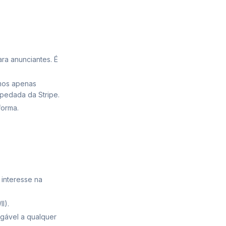
ra anunciantes
. É
mos apenas
pedada da Stripe.
forma.
 interesse na
I).
ogável a qualquer