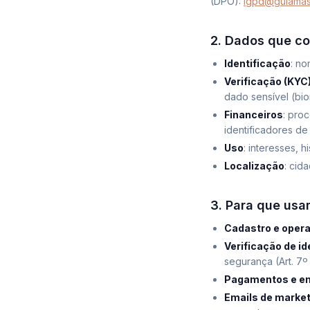
(DPO):
lgpd@guiama
2. Dados que c
Identificação
: no
Verificação (KYC
dado sensível (bi
Financeiros
: pro
identificadores d
Uso
: interesses,
Localização
: cid
3. Para que usa
Cadastro e oper
Verificação de i
segurança (Art. 7º I
Pagamentos e em
Emails de market