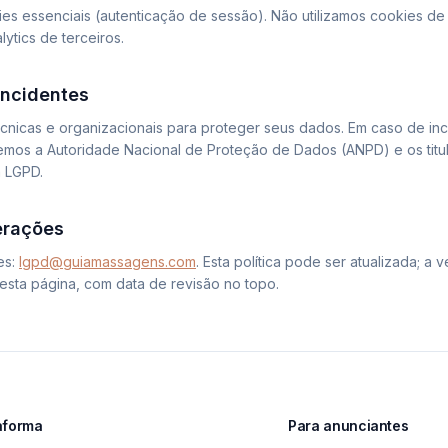
s essenciais (autenticação de sessão). Não utilizamos cookies de 
ytics de terceiros.
incidentes
cnicas e organizacionais para proteger seus dados. Em caso de inc
emos a Autoridade Nacional de Proteção de Dados (ANPD) e os titul
a LGPD.
terações
es:
lgpd@guiamassagens.com
. Esta política pode ser atualizada; a 
esta página, com data de revisão no topo.
aforma
Para anunciantes