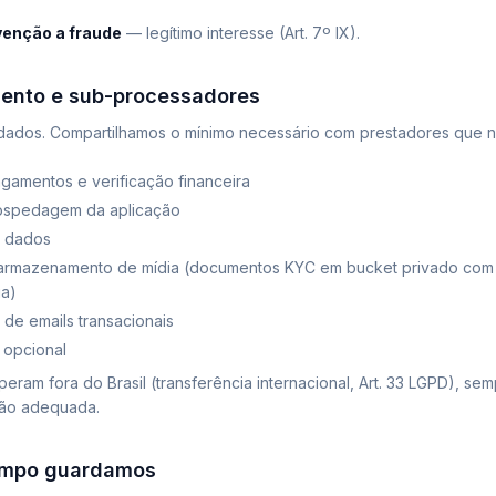
venção a fraude
— legítimo interesse (Art. 7º IX).
mento e sub-processadores
ados. Compartilhamos o mínimo necessário com prestadores que n
amentos e verificação financeira
spedagem da aplicação
 dados
rmazenamento de mídia (documentos KYC em bucket privado com
ia)
de emails transacionais
 opcional
eram fora do Brasil (transferência internacional, Art. 33 LGPD), se
ção adequada.
tempo guardamos