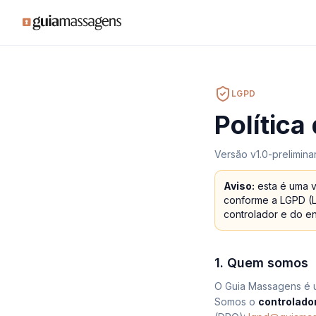
LGPD
Política
Versão
v1.0-prelimin
Aviso:
esta é uma ve
conforme a LGPD (Le
controlador e do e
1. Quem somos
O Guia Massagens é u
Somos o
controlado