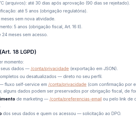
 (arquivos): até 30 dias após aprovação (90 dias se rejeitado).
icação: até 5 anos (obrigação regulatória).
 meses sem nova atividade.
nto: 5 anos (obrigação fiscal, Art. 16 II).
té 24 meses sem acesso.
 (Art. 18 LGPD)
er momento:
seus dados —
/conta/privacidade
(exportação em JSON).
mpletos ou desatualizados — direto no seu perfil.
— fluxo self-service em
/conta/privacidade
(com confirmação por e
is; alguns dados podem ser preservados por obrigação fiscal, de f
timento
de marketing —
/conta/preferencias-email
ou pelo link de
.
o
dos seus dados e quem os acessou — solicitação ao DPO.